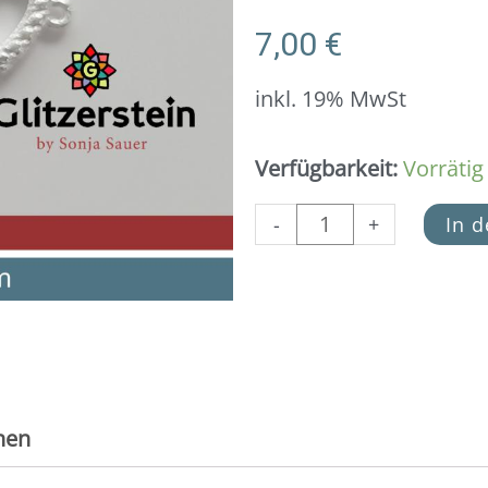
7,00
€
inkl. 19% MwSt
Schmuckverbinder
Verfügbarkeit:
Vorrätig
Dots-
Herz
-
+
In 
925
Silber
(Variante
2)
Menge
nen