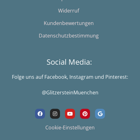
Widerruf
Kundenbewertungen
Datenschutzbestimmung
Social Media:
Folge uns auf Facebook, Instagram und Pinterest:
@GlitzersteinMuenchen
F
I
Y
P
G
a
n
o
i
o
c
s
u
n
o
e
t
t
t
g
Cookie-Einstellungen
b
a
u
e
l
o
g
b
r
e