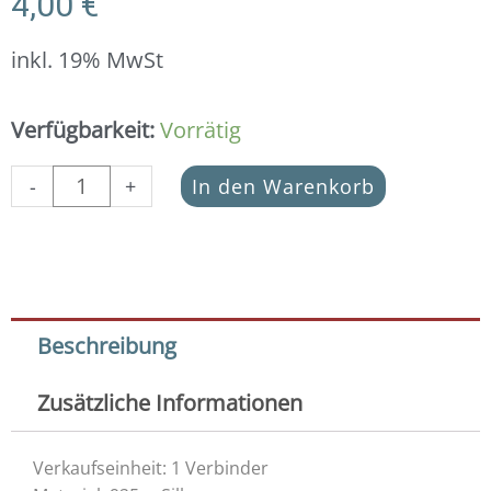
4,00
€
inkl. 19% MwSt
Schmuckverbinder
Verfügbarkeit:
Vorrätig
Christlicher
Fisch/
-
+
In den Warenkorb
Ichthys
925
Silber
Menge
Beschreibung
Zusätzliche Informationen
Verkaufseinheit: 1 Verbinder