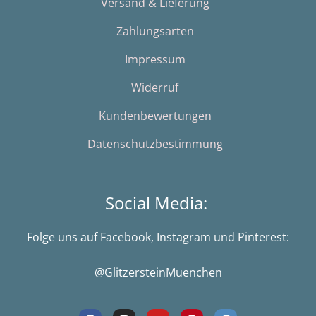
Versand & Lieferung
Zahlungsarten
Impressum
Widerruf
Kundenbewertungen
Datenschutzbestimmung
Social Media:
Folge uns auf Facebook, Instagram und Pinterest:
@GlitzersteinMuenchen
F
I
Y
P
G