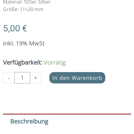
Material: 925er Silber
Größe: 11×20 mm
5,00
€
inkl. 19% MwSt
Schmuckverbinder
Verfügbarkeit:
Vorrätig
Anker
925
-
+
In den Warenkorb
Silber
Menge
Beschreibung