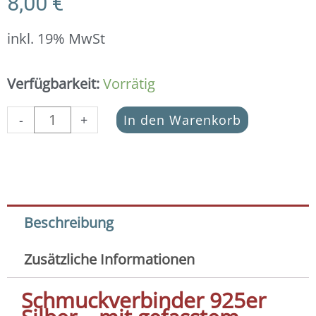
8,00
€
inkl. 19% MwSt
Schmuckverbinder
Verfügbarkeit:
Vorrätig
Amethyst
gefasst
-
+
In den Warenkorb
in
925er
Silber
(9x19
mm)
Menge
Beschreibung
Zusätzliche Informationen
Schmuckverbinder 925er