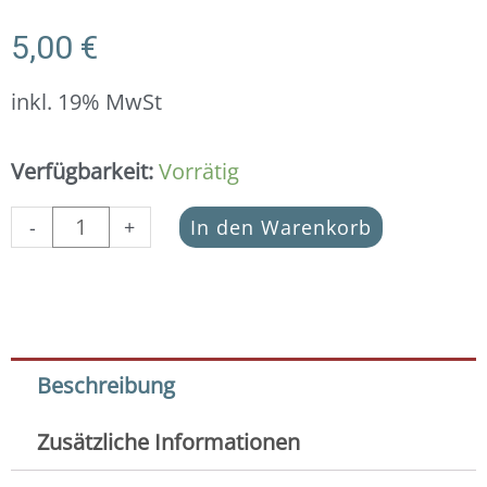
5,00
€
inkl. 19% MwSt
Scheiben
Verfügbarkeit:
Vorrätig
mattiert
6x3
-
+
In den Warenkorb
mm
in
925er
Silber
(4x
Pack)
Beschreibung
Menge
Zusätzliche Informationen