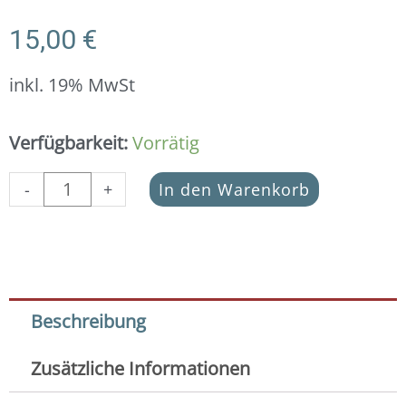
15,00
€
inkl. 19% MwSt
Quaste
Verfügbarkeit:
Vorrätig
puristisch
40
-
+
In den Warenkorb
mm
in
925er
Silber
(1x
Pack)
Beschreibung
Menge
Zusätzliche Informationen