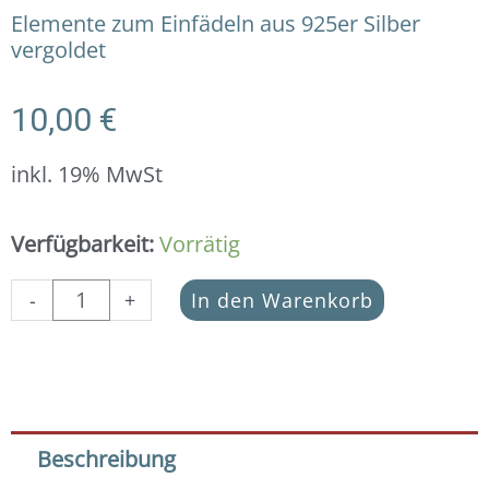
Elemente zum Einfädeln aus 925er Silber
vergoldet
10,00
€
inkl. 19% MwSt
Ovales
Verfügbarkeit:
Vorrätig
Element
17
-
+
In den Warenkorb
x
14
x
6
mm
in
Beschreibung
925er