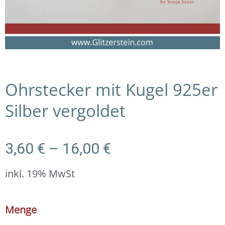
Ohrstecker mit Kugel 925er
Silber vergoldet
Preisspanne:
3,60
€
–
16,00
€
3,60 €
bis
inkl. 19% MwSt
16,00 €
Ohrstecker
Menge
mit