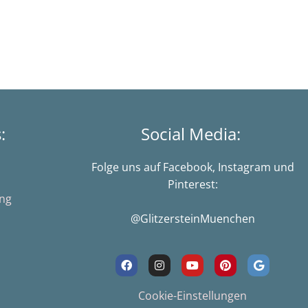
s:
Social Media:
Folge uns auf Facebook, Instagram und
Pinterest:
ung
@GlitzersteinMuenchen
F
I
Y
P
G
a
n
o
i
o
c
s
u
n
o
e
t
t
t
g
Cookie-Einstellungen
b
a
u
e
l