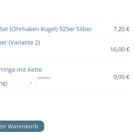
Set (Ohrhaken Kugel) 925er Silber
7,20
€
er (Variante 2)
16,00
€
ringe mit Kette
0,00
€
löschen
den Warenkorb