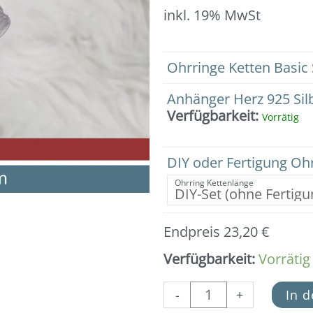
inkl. 19% MwSt
Ohrringe
Ohrringe Ketten Basic 
mit
Kette
Anhänger Herz 925 Silb
(Herz)
Verfügbarkeit:
Vorrätig
925er
Silber
Menge
DIY oder Fertigung Ohr
Ohrring Kettenlänge
Endpreis
23,20
€
Verfügbarkeit:
Vorrätig
-
+
In 