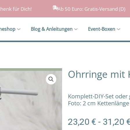
henk für Dich!
Ab 50 Euro: Gratis-Versand (D)
ineshop
Blog & Anleitungen
Event-Boxen
Ohrringe mit 
Komplett-DIY-Set oder 
Foto: 2 cm Kettenlänge
23,20
€
-
31,20