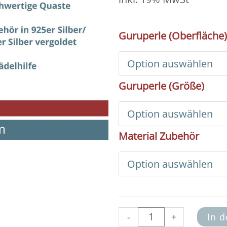
Mala
Guruperle (Oberfläche)
Basic
Set
-
Ivory
Guruperle (Größe)
(Quaste
8
cm)
Menge
Material Zubehör
-
+
In 