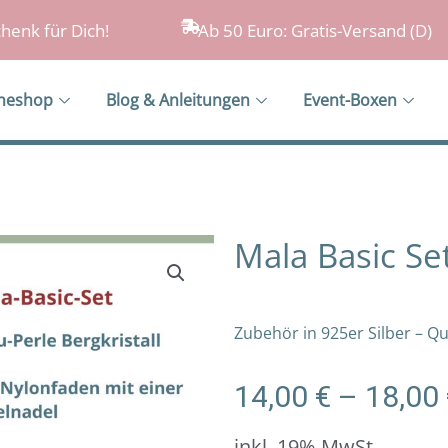
henk für Dich!
Ab 50 Euro: Gratis-Versand (D)
ineshop
Blog & Anleitungen
Event-Boxen
Mala Basic Se
Zubehör in 925er Silber – Q
14,00
€
–
18,00
inkl. 19% MwSt