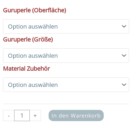
Mala
Guruperle (Oberfläche)
Basic
Set
-
hellrosa
Guruperle (Größe)
(Quaste
5
cm)
Menge
Material Zubehör
-
+
In den Warenkorb