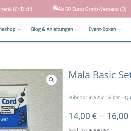
henk für Dich!
Ab 50 Euro: Gratis-Versand (D)
ineshop
Blog & Anleitungen
Event-Boxen
Mala Basic Se
Zubehör in 925er Silber – Qu
14,00
€
–
16,00
inkl. 19% MwSt