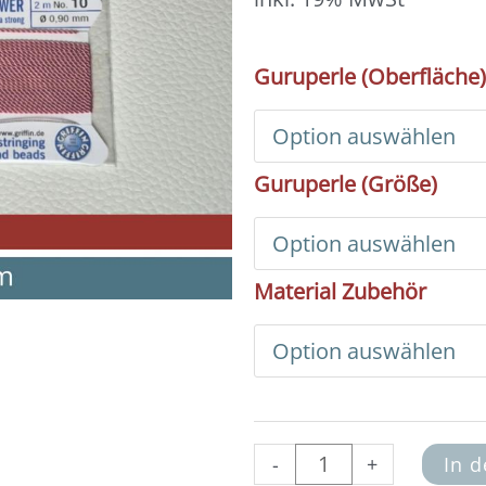
Mala
Guruperle (Oberfläche)
Basic
Set
-
Aubergine
Guruperle (Größe)
(Quaste
5
cm)
Menge
Material Zubehör
-
+
In 