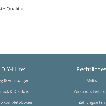
te Qualität
DIY-Hilfe:
Rechtliche
og & Anleitungen
AGB´s
muck & DIY-Boxen
Versand & Liefer
nt-Komplett-Boxen
Zahlungsarten