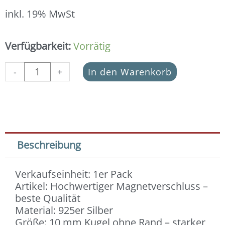
inkl. 19% MwSt
Magnetverschluss
Verfügbarkeit:
Vorrätig
925
Silber
-
+
In den Warenkorb
(10
mm
Kugel)
mattiert
Menge
Beschreibung
Verkaufseinheit: 1er Pack
Artikel: Hochwertiger Magnetverschluss –
beste Qualität
Material: 925er Silber
Größe: 10 mm Kugel ohne Rand – starker