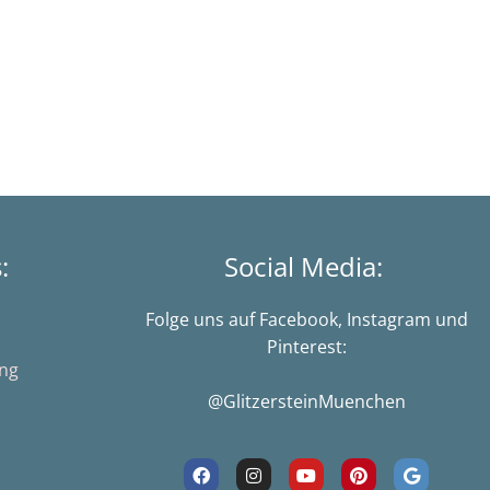
s:
Social Media:
Folge uns auf Facebook, Instagram und
Pinterest:
ung
@GlitzersteinMuenchen
F
I
Y
P
G
a
n
o
i
o