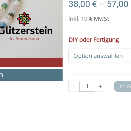
38,00
€
–
57,00
inkl. 19% MwSt
Halskette:
DIY oder Fertigung
Bunte
Edelsteine
und
925er
Silber
vergoldet
Menge
-
+
In 