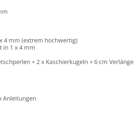
 mm
 2 x 4 mm (extrem hochwertig)
t in 1 x 4 mm
schperlen + 2 x Kaschierkugeln + 6 cm Verlänger
n Anleitungen