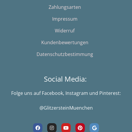
Zahlungsarten
Impressum
Widerruf
Kundenbewertungen
Datenschutzbestimmung
Social Media:
Folge uns auf Facebook, Instagram und Pinterest:
@GlitzersteinMuenchen
F
I
Y
P
G
a
n
o
i
o