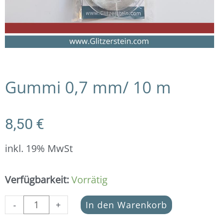
Gummi 0,7 mm/ 10 m
8,50
€
inkl. 19% MwSt
Gummi
Verfügbarkeit:
Vorrätig
0,7
mm/
-
+
In den Warenkorb
10