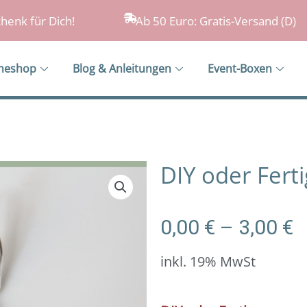
henk für Dich!
Ab 50 Euro: Gratis-Versand (D)
ineshop
Blog & Anleitungen
Event-Boxen
DIY oder Fert
P
0,00
€
–
3,00
€
0
b
inkl. 19% MwSt
3
DIY