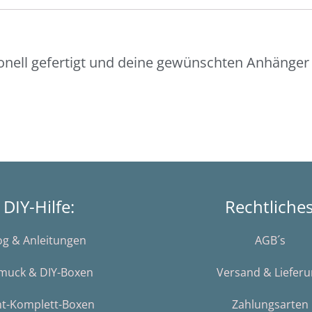
onell gefertigt und deine gewünschten Anhänger 
DIY-Hilfe:
Rechtliche
og & Anleitungen
AGB´s
muck & DIY-Boxen
Versand & Liefer
nt-Komplett-Boxen
Zahlungsarten