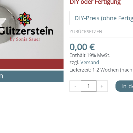
DIY oder Fertigung
oder
Fertigung
Ohrringe
(einfach)
ZURÜCKSETZEN
Menge
0,00
€
Enthält 19% MwSt.
zzgl.
Versand
Lieferzeit: 1-2 Wochen (nac
-
+
In 