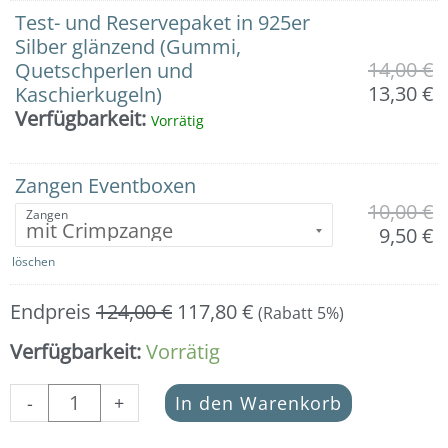
Test- und Reservepaket in 925er
Silber glänzend (Gummi,
14,00
€
Quetschperlen und
13,30
€
Kaschierkugeln)
Verfügbarkeit:
Vorrätig
Zangen Eventboxen
10,00
€
Zangen
9,50
€
löschen
Endpreis
124,00
€
117,80
€
(Rabatt 5%)
Verfügbarkeit:
Vorrätig
-
+
In den Warenkorb