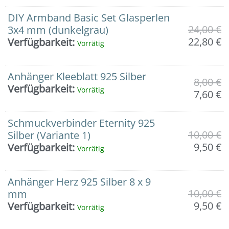
in
925er
DIY Armband Basic Set Glasperlen
Silber
24,00
€
3x4 mm (dunkelgrau)
Menge
22,80
€
Verfügbarkeit:
Vorrätig
Anhänger Kleeblatt 925 Silber
8,00
€
Verfügbarkeit:
Vorrätig
7,60
€
Schmuckverbinder Eternity 925
10,00
€
Silber (Variante 1)
9,50
€
Verfügbarkeit:
Vorrätig
Anhänger Herz 925 Silber 8 x 9
10,00
€
mm
9,50
€
Verfügbarkeit:
Vorrätig