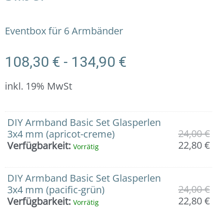
Eventbox für 6 Armbänder
108,30
€
-
134,90
€
inkl. 19% MwSt
6er
U
A
U
A
U
A
U
A
U
A
U
A
U
A
DIY Armband Basic Set Glasperlen
Eventbox
P
P
P
P
P
P
P
P
P
P
P
P
P
P
24,00
€
3x4 mm (apricot-creme)
"Best
w
is
w
is
w
is
w
is
w
is
w
is
w
is
22,80
€
Verfügbarkeit:
Vorrätig
Wishes":
2
2
2
2
2
2
8
7
1
9
1
9
1
1
Komplettbox
mit
DIY Armband Basic Set Glasperlen
oder
24,00
€
3x4 mm (pacific-grün)
ohne
22,80
€
Verfügbarkeit:
Vorrätig
Zangen