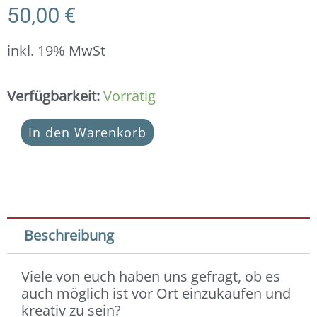
50,00
€
inkl. 19% MwSt
DIY-
Verfügbarkeit:
Vorrätig
Werkstatt/
Einkauf
In den Warenkorb
vor
Ort:
Mo.
20.07.2025/
18.00-
19:30
Beschreibung
Uhr
(pro
Viele von euch haben uns gefragt, ob es
Person)
auch möglich ist vor Ort einzukaufen und
Menge
kreativ zu sein?