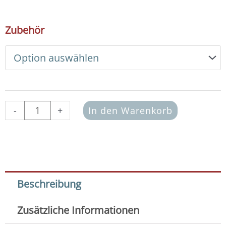
29,00 €
DIY
Zubehör
Armband
Basic
Set
Swarovski
6
mm
(siam)
-
+
In den Warenkorb
Menge
Beschreibung
Zusätzliche Informationen