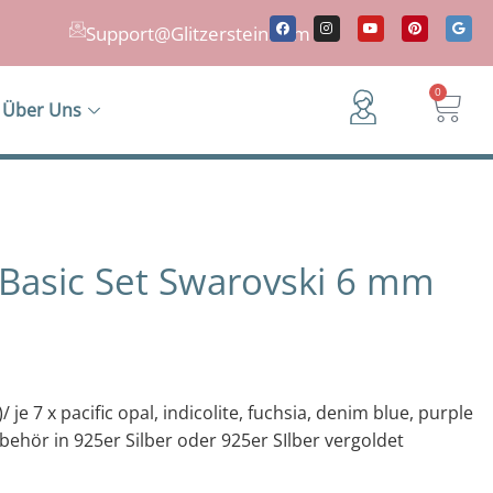
F
I
Y
P
G
a
n
o
i
o
Support@Glitzerstein.com
c
s
u
n
o
e
t
t
t
g
b
a
u
e
l
o
g
b
r
e
War
0
o
r
e
e
Über Uns
k
a
s
m
t
Basic Set Swarovski 6 mm
je 7 x pacific opal, indicolite, fuchsia, denim blue, purple
ubehör in 925er Silber oder 925er SIlber vergoldet