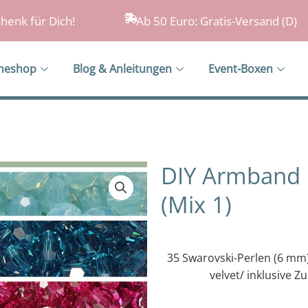
henk für Dich!
Ab 50 Euro: Gratis-Versand (D)
ineshop
Blog & Anleitungen
Event-Boxen
DIY Armband 
(Mix 1)
35 Swarovski-Perlen (6 mm)/ 
velvet/ inklusive Z