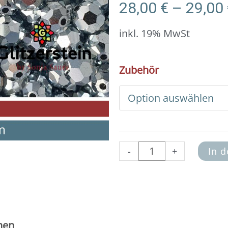
28,00
€
–
29,00
inkl. 19% MwSt
DIY
Zubehör
Armband
Basic
Set
Swarovski
6
mm
(crystal
-
+
In 
comet
argent
light)
Menge
nen