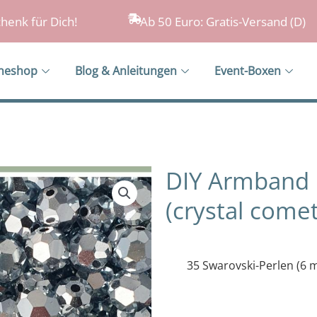
henk für Dich!
Ab 50 Euro: Gratis-Versand (D)
ineshop
Blog & Anleitungen
Event-Boxen
DIY Armband 
(crystal comet
35 Swarovski-Perlen (6 m