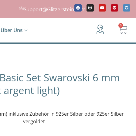
F
I
Y
P
G
a
n
o
i
o
Support@Glitzerstein.com
c
s
u
n
o
e
t
t
t
g
b
a
u
e
l
o
g
b
r
e
War
0
o
r
e
e
Über Uns
k
a
s
m
t
Basic Set Swarovski 6 mm
 argent light)
m) inklusive Zubehör in 925er Silber oder 925er Silber
vergoldet