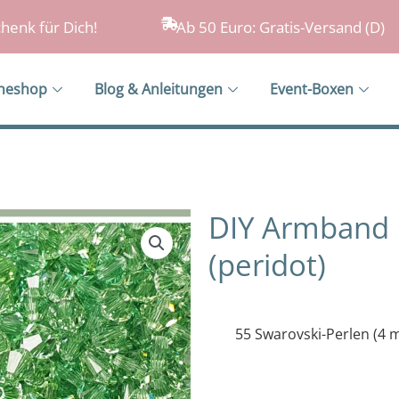
henk für Dich!
Ab 50 Euro: Gratis-Versand (D)
ineshop
Blog & Anleitungen
Event-Boxen
DIY Armband 
(peridot)
55 Swarovski-Perlen (4 m