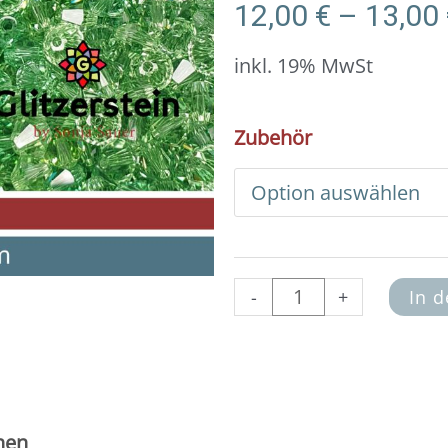
12,00
€
–
13,00
inkl. 19% MwSt
DIY
Zubehör
Armband
Basic
Set
Swarovski
4
mm
(peridot)
-
+
In 
Menge
nen