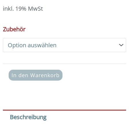
12,00 €
bis
inkl. 19% MwSt
13,00 €
DIY
Zubehör
Armband
Basic
Set
Swarovski
4
mm
(crystal
In den Warenkorb
silver
shade)
Menge
Beschreibung