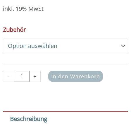
12,00 €
bis
inkl. 19% MwSt
13,00 €
DIY
Zubehör
Armband
Basic
Set
Swarovski
4
mm
(crystal
-
+
In den Warenkorb
rose
gold)
Menge
Beschreibung