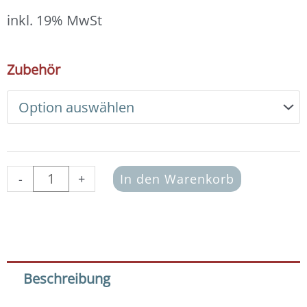
12,00 €
bis
inkl. 19% MwSt
13,00 €
DIY
Zubehör
Armband
Basic
Set
Swarovski
4
mm
(crystal
-
+
In den Warenkorb
comet
argent
light)
Menge
Beschreibung