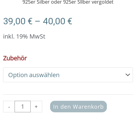
925er Silber oder 925er SIlber vergoldet
Preisspanne:
39,00
€
–
40,00
€
39,00 €
bis
inkl. 19% MwSt
40,00 €
DIY
Zubehör
Armband
Basic
Set
Süsswasserperlen
grau
Menge
-
+
In den Warenkorb