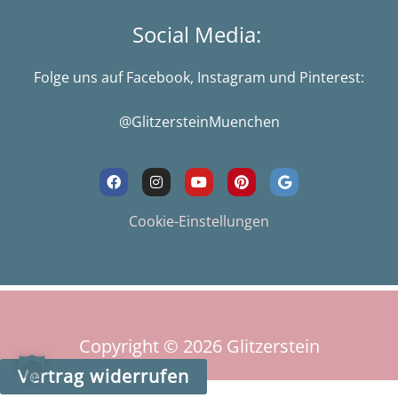
Social Media:
Folge uns auf Facebook, Instagram und Pinterest:
@GlitzersteinMuenchen
F
I
Y
P
G
a
n
o
i
o
c
s
u
n
o
e
t
t
t
g
Cookie-Einstellungen
b
a
u
e
l
o
g
b
r
e
o
r
e
e
k
a
s
m
t
Copyright © 2026
Glitzerstein
Vertrag widerrufen