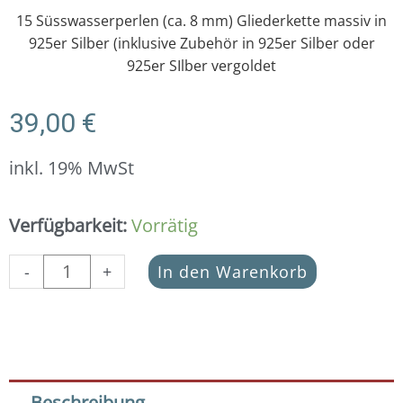
15 Süsswasserperlen (ca. 8 mm) Gliederkette massiv in
925er Silber (inklusive Zubehör in 925er Silber oder
925er SIlber vergoldet
39,00
€
inkl. 19% MwSt
DIY
Verfügbarkeit:
Vorrätig
Armband
Basic
-
+
In den Warenkorb
Set
Süsswasserperle
multi
+
Gliederkette
Menge
Beschreibung