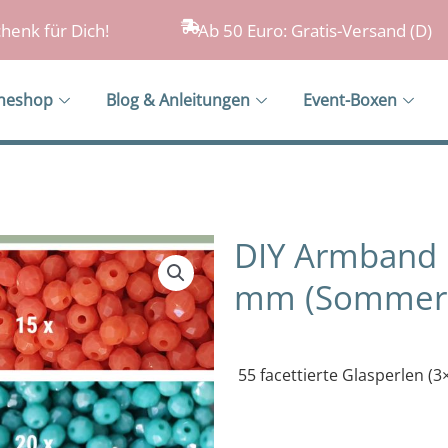
henk für Dich!
Ab 50 Euro: Gratis-Versand (D)
ineshop
Blog & Anleitungen
Event-Boxen
DIY Armband B
mm (Sommerhi
55 facettierte Glasperlen (3