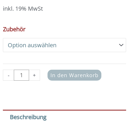
12,00 €
bis
inkl. 19% MwSt
13,00 €
DIY
Zubehör
Armband
Basic
Set
Glasperlen
3x4
mm
(schwarz)
-
+
In den Warenkorb
Menge
Beschreibung