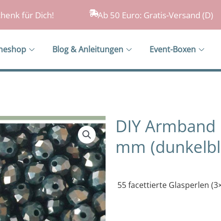
henk für Dich!
Ab 50 Euro: Gratis-Versand (D)
ineshop
Blog & Anleitungen
Event-Boxen
DIY Armband B
mm (dunkelbla
55 facettierte Glasperlen (3