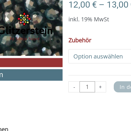
12,00
€
–
13,00
inkl. 19% MwSt
DIY
Zubehör
Armband
Basic
Set
Glasperlen
3x4
mm
(dunkelblau-
-
+
In 
anthrazit)
Menge
nen