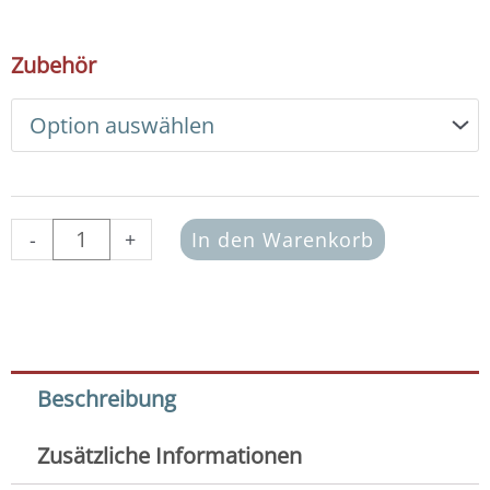
13,00 €
DIY
Zubehör
Armband
Basic
Set
Glasperlen
3x4
mm
(lila)
-
+
In den Warenkorb
Menge
Beschreibung
Zusätzliche Informationen