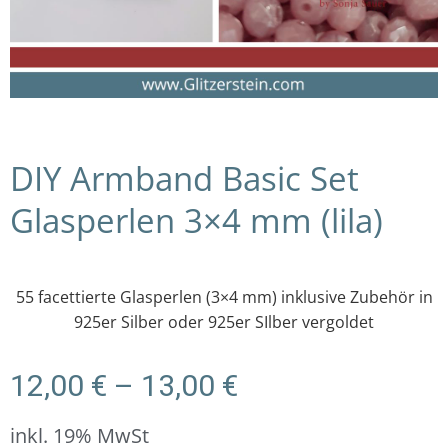
DIY Armband Basic Set
Glasperlen 3×4 mm (lila)
55 facettierte Glasperlen (3×4 mm) inklusive Zubehör in
925er Silber oder 925er SIlber vergoldet
Preisspanne:
12,00
€
–
13,00
€
12,00 €
bis
inkl. 19% MwSt