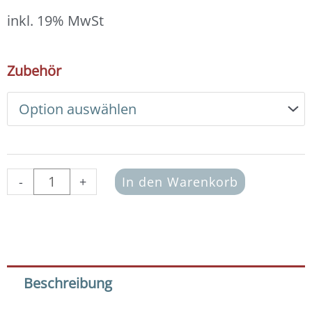
12,00 €
bis
inkl. 19% MwSt
13,00 €
DIY
Zubehör
Armband
Basic
Set
Glasperlen
3x4
mm
(apricot-
-
+
In den Warenkorb
creme)
Menge
Beschreibung