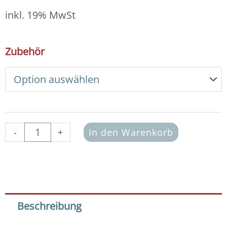
12,00 €
bis
inkl. 19% MwSt
13,00 €
DIY
Zubehör
Armband
Basic
Set
Glasperlen
3x4
mm
(cherry
-
+
In den Warenkorb
red)
Menge
Beschreibung