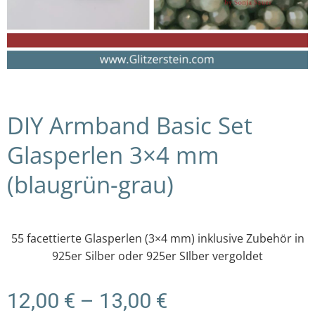
DIY Armband Basic Set
Glasperlen 3×4 mm
(blaugrün-grau)
55 facettierte Glasperlen (3×4 mm) inklusive Zubehör in
925er Silber oder 925er SIlber vergoldet
Preisspanne:
12,00
€
–
13,00
€