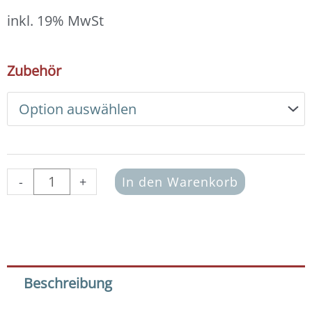
12,00 €
bis
inkl. 19% MwSt
13,00 €
DIY
Zubehör
Armband
Basic
Set
Glasperlen
3x4
mm
(blaugrün-
-
+
In den Warenkorb
grau)
Menge
Beschreibung