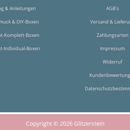
og & Anleitungen
AGB´s
muck & DIY-Boxen
Versand & Liefer
nt-Komplett-Boxen
Zahlungsarten
t-Individual-Boxen
Impressum
Widerruf
Kundenbewertun
Datenschutzbestim
Copyright © 2026
Glitzerstein