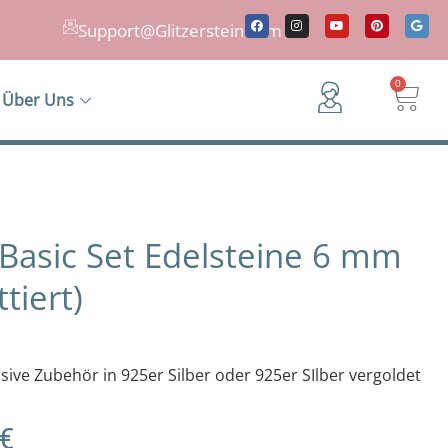
F
I
Y
P
G
a
n
o
i
o
Support@Glitzerstein.com
c
s
u
n
o
e
t
t
t
g
b
a
u
e
l
o
g
b
r
e
War
0
o
r
e
e
Über Uns
k
a
s
m
t
Basic Set Edelsteine 6 mm
tiert)
sive Zubehör in 925er Silber oder 925er SIlber vergoldet
Preisspanne:
€