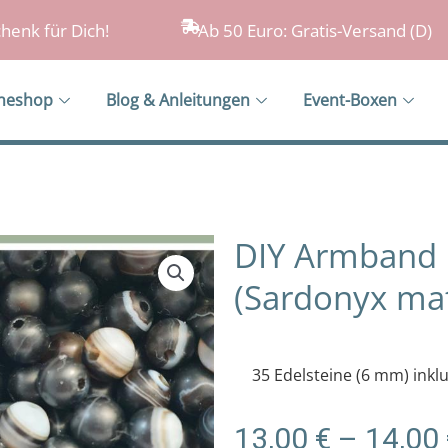
henk für Dich!
Ab 50 Euro: Gratis-Versand (D)
ineshop
Blog & Anleitungen
Event-Boxen
DIY Armband 
(Sardonyx mat
35 Edelsteine (6 mm) inklu
13,00
€
–
14,00