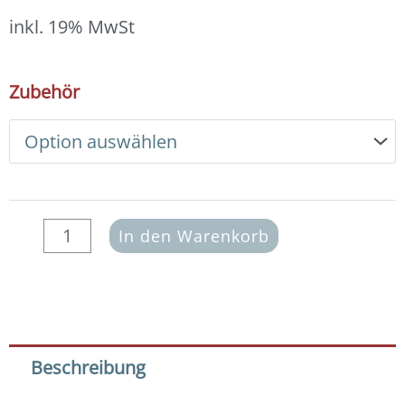
13,00 €
bis
inkl. 19% MwSt
14,00 €
DIY
Zubehör
Armband
Basic
Set
Edelsteine
6
mm
(Rubin-
In den Warenkorb
Zoisit)
Menge
Beschreibung