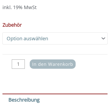
13,00 €
bis
inkl. 19% MwSt
14,00 €
DIY
Zubehör
Armband
Basic
Set
Edelsteine
6
mm
(Rhodonit
In den Warenkorb
pink)
Menge
Beschreibung