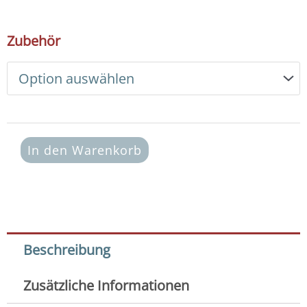
17,50 €
DIY
Zubehör
Armband
Basic
Set
Edelsteine
6
mm
(Apatit)
In den Warenkorb
Menge
Beschreibung
Zusätzliche Informationen