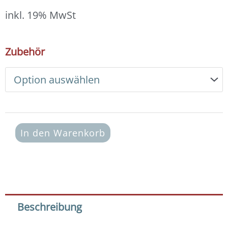
13,00 €
bis
inkl. 19% MwSt
14,00 €
DIY
Zubehör
Armband
Basic
Set
Edelsteine
6
mm
(Achat
In den Warenkorb
facettiert
blau)
Menge
Beschreibung