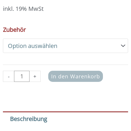
14,00 €
bis
inkl. 19% MwSt
15,00 €
DIY
Zubehör
Armband
Basic
Set
Edelsteine
4
mm
(Onyx
-
+
In den Warenkorb
mattiert)
Menge
Beschreibung