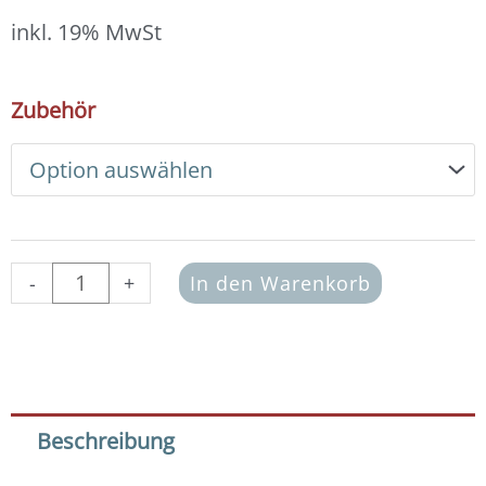
18,00 €
bis
inkl. 19% MwSt
19,00 €
DIY
Zubehör
Armband
Basic
Set
Edelsteine
4
mm
(Amethyst)
-
+
In den Warenkorb
Menge
Beschreibung