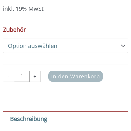
14,00 €
bis
inkl. 19% MwSt
15,00 €
DIY
Zubehör
Armband
Basic
Set
Edelsteine
4
mm
(Amazonit
-
+
In den Warenkorb
Mix)
Menge
Beschreibung