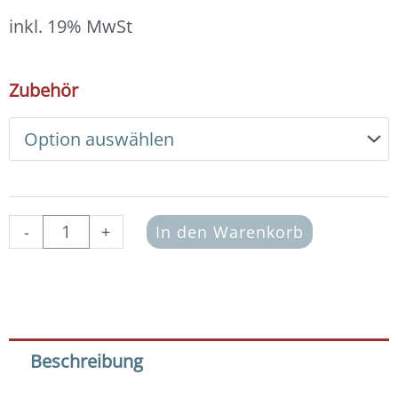
18,00 €
bis
inkl. 19% MwSt
19,00 €
DIY
Zubehör
Armband
Basic
Set
Edelsteine
4
mm
(Amazonit)
-
+
In den Warenkorb
Menge
Beschreibung