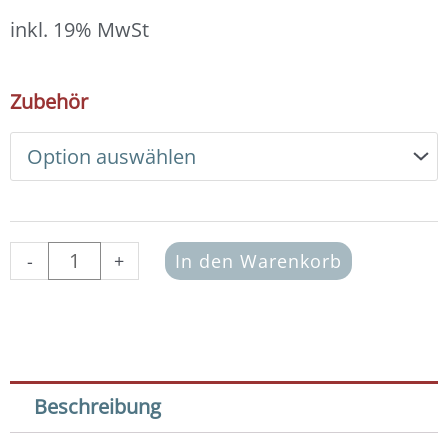
13,00 €
bis
inkl. 19% MwSt
14,00 €
DIY
Zubehör
Armband
Basic
Set
Crystal
Pearls
6
mm
-
+
In den Warenkorb
(Vintage
Gold)
Menge
Beschreibung