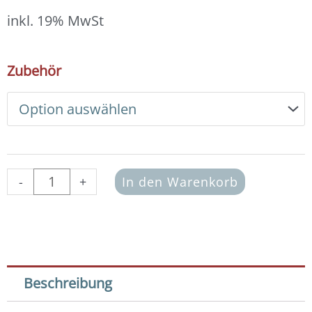
13,00 €
bis
inkl. 19% MwSt
14,00 €
DIY
Zubehör
Armband
Basic
Set
Crystal
Pearls
6
mm
-
+
In den Warenkorb
(Mauve)
Menge
Beschreibung