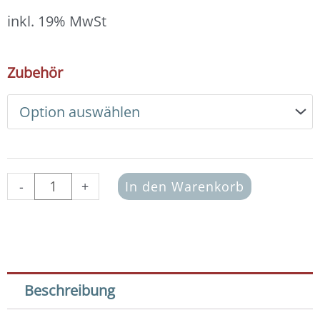
13,00 €
bis
inkl. 19% MwSt
14,00 €
DIY
Zubehör
Armband
Basic
Set
Crystal
Pearls
6
mm
-
+
In den Warenkorb
(Light
Blue)
Menge
Beschreibung