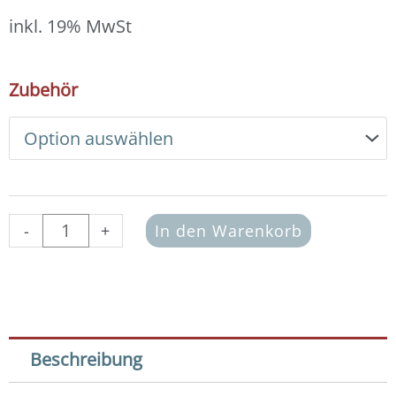
13,00 €
bis
inkl. 19% MwSt
14,00 €
DIY
Zubehör
Armband
Basic
Set
Crystal
Pearls
6
mm
-
+
In den Warenkorb
(Dark
Lapis)
Menge
Beschreibung