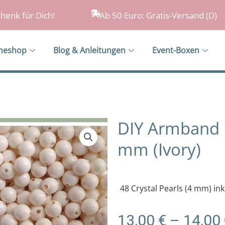
henk für Dich!
Ab 50 Euro: Gratis-Versand (D)
ineshop
Blog & Anleitungen
Event-Boxen
DIY Armband B
mm (Ivory)
48 Crystal Pearls (4 mm) in
13,00
€
–
14,00